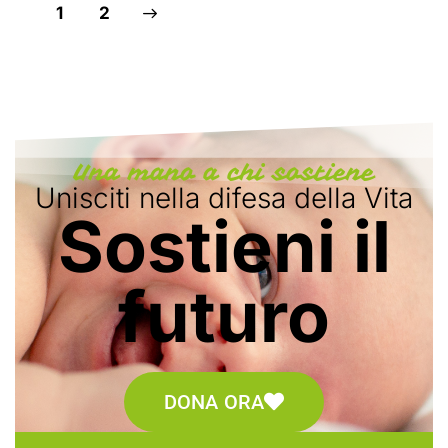
>
1
2
Una mano a chi sostiene
Unisciti nella difesa della Vita
Sostieni il
futuro
DONA ORA