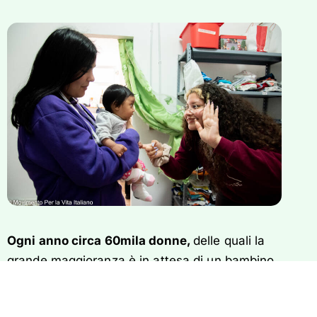
l
s
c
r
e
e
n
Ogni anno circa 60mila donne,
delle quali la
grande maggioranza è in attesa di un bambino,
vengono assistite in vario modo
: con una
parola di affetto, con la vicinanza emotiva, con