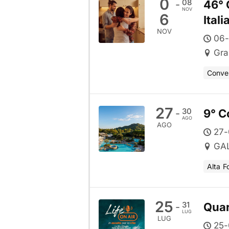
0
08
46° 
-
NOV
6
Itali
NOV
06-
Gra
Conve
27
30
9° C
-
AGO
AGO
27-
GAL
Alta F
25
31
Quar
-
LUG
LUG
25-