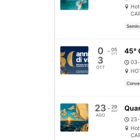
Hot
CAP
Semina
0
05
45° 
-
OTT
3
03-
OTT
HOT
Conve
23
29
Quar
-
AGO
AGO
23-
Hot
CAP