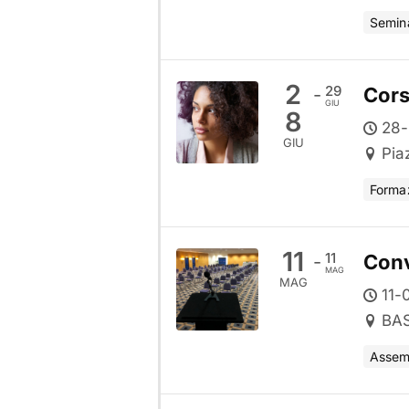
Semina
2
29
Cors
-
GIU
8
28-
GIU
Pia
Forma
11
11
Conv
-
MAG
MAG
11-
BAS
Assem