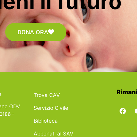
eni il futuro
DONA ORA
Rimani
e
Trova CAV
liano ODV
Servizio Civile
00186 -
Biblioteca
Abbonati al SAV