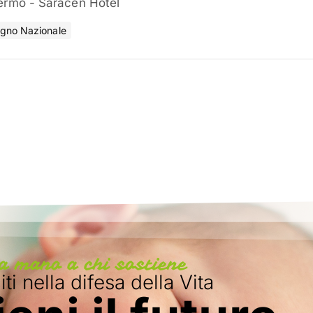
ermo - Saracen Hotel
gno Nazionale
a mano a chi sostiene
ti nella difesa della Vita