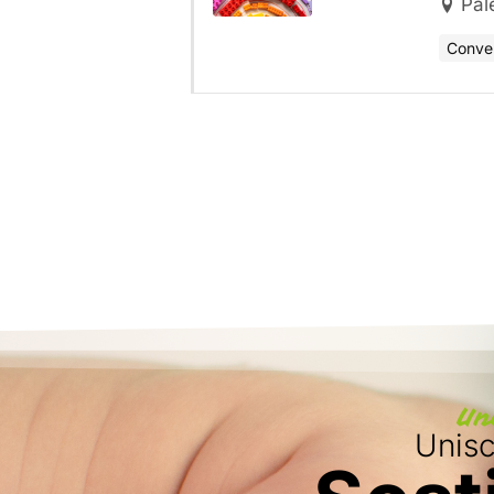
Pal
Conve
Un
Unisci