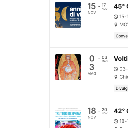
15
17
45° 
-
NOV
NOV
15-
MOV
Conve
0
03
Volt
-
MAG
3
03-
MAG
Chi
Divulg
18
20
42° 
-
NOV
NOV
18-