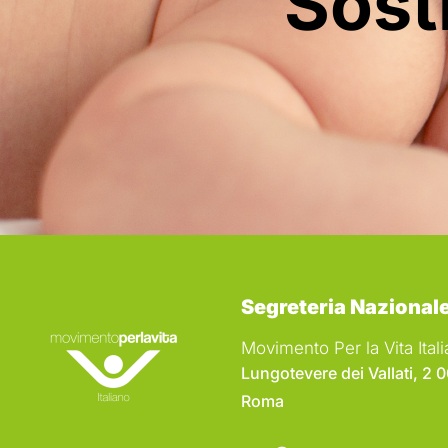
Sosti
Segreteria Nazional
Movimento Per la Vita Ita
Lungotevere dei Vallati, 2 
Roma