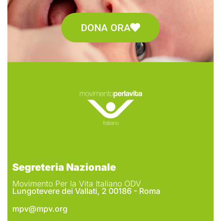
DONA ORA
Segreteria Nazionale
Movimento Per la Vita Italiano ODV
Lungotevere dei Vallati, 2 00186 - Roma
mpv@mpv.org