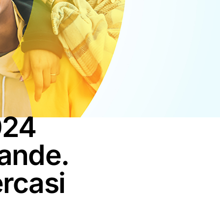
024
rande.
ercasi