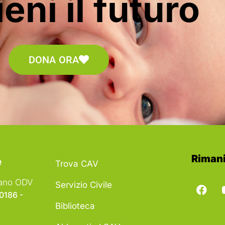
eni il futuro
DONA ORA
Rimani
e
Trova CAV
liano ODV
Servizio Civile
00186 -
Biblioteca