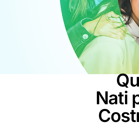
Qu
Nati 
Costr