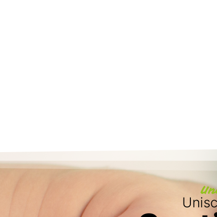
Un
Unisci