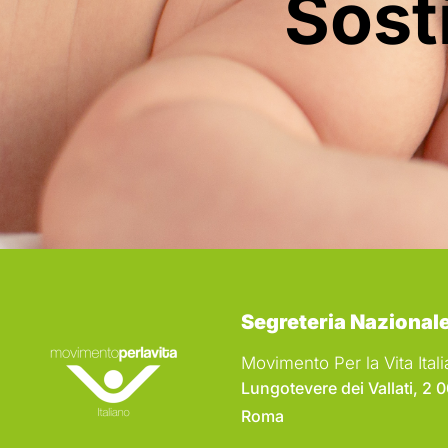
Sosti
Segreteria Nazional
Movimento Per la Vita Ita
Lungotevere dei Vallati, 2 
Roma