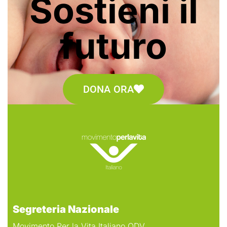
Sostieni il
futuro
DONA ORA
Segreteria Nazionale
Movimento Per la Vita Italiano ODV