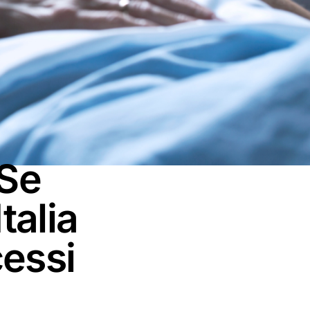
“Se
talia
essi