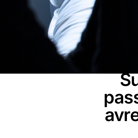
Su
pass
avr