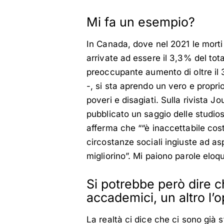
Mi fa un esempio?
In Canada, dove nel 2021 le morti 
arrivate ad essere il 3,3% del tot
preoccupante aumento di oltre il 3
-, si sta aprendo un vero e proprio
poveri e disagiati. Sulla rivista J
pubblicato un saggio delle studio
afferma che ““è inaccettabile cos
circostanze sociali ingiuste ad as
migliorino”. Mi paiono parole eloqu
Si potrebbe però dire ch
accademici, un altro l’o
La realtà ci dice che ci sono già s