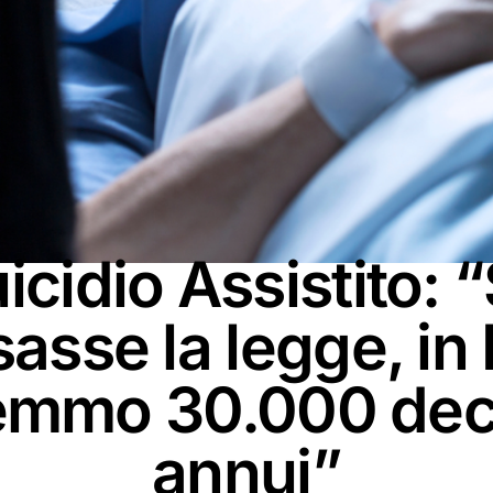
PUNTI DI VISTA
icidio Assistito: 
asse la legge, in I
emmo 30.000 dec
annui”