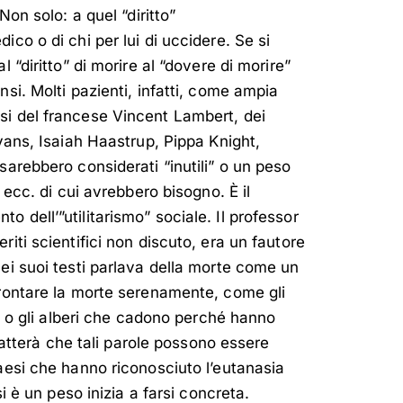
Non solo: a quel “diritto”
ico o di chi per lui di uccidere. Se si
l “diritto” di morire al “dovere di morire”
nsi. Molti pazienti, infatti, come ampia
si del francese Vincent Lambert, dei
Evans, Isaiah Haastrup, Pippa Knight,
sarebbero considerati “inutili” o un peso
, ecc. di cui avrebbero bisogno. È il
 dell’”utilitarismo” sociale. Il professor
riti scientifici non discuto, era un fautore
nei suoi testi parlava della morte come un
frontare la morte serenamente, come gli
e, o gli alberi che cadono perché hanno
ribatterà che tali parole possono essere
Paesi che hanno riconosciuto l’eutanasia
si è un peso inizia a farsi concreta.