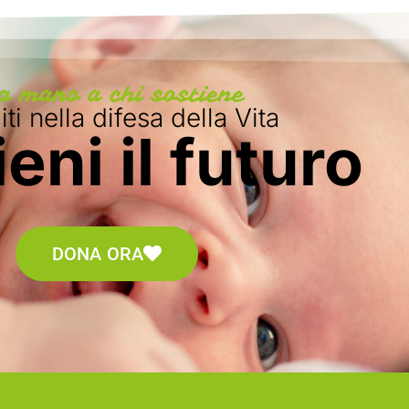
a mano a chi sostiene
ti nella difesa della Vita
eni il futuro
DONA ORA