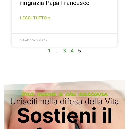
ringrazia Papa Francesco
LEGGI TUTTO »
3 Febbraio 2025
1
…
3
4
5
Una mano a chi sostiene
Unisciti nella difesa della Vita
Sostieni il