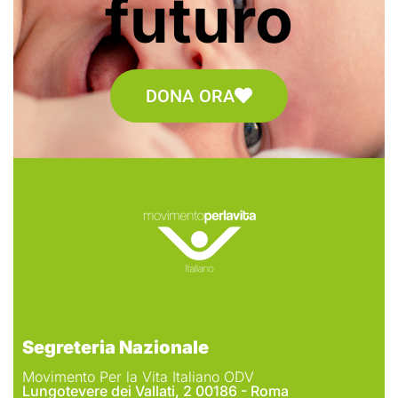
futuro
DONA ORA
Segreteria Nazionale
Movimento Per la Vita Italiano ODV
Lungotevere dei Vallati, 2 00186 - Roma