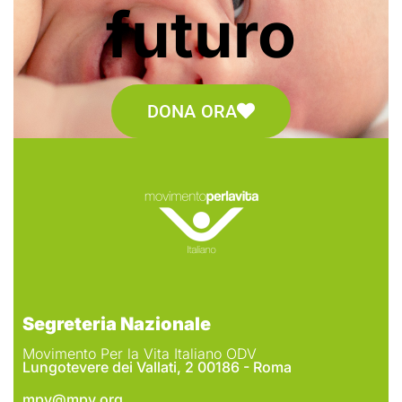
futuro
DONA ORA
Segreteria Nazionale
Movimento Per la Vita Italiano ODV
Lungotevere dei Vallati, 2 00186 - Roma
mpv@mpv.org