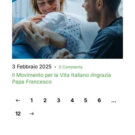
3 Febbraio 2025
0
Comments
Il Movimento per la Vita Italiano ringrazia
Papa Francesco
1
2
3
4
5
6
…
>
12